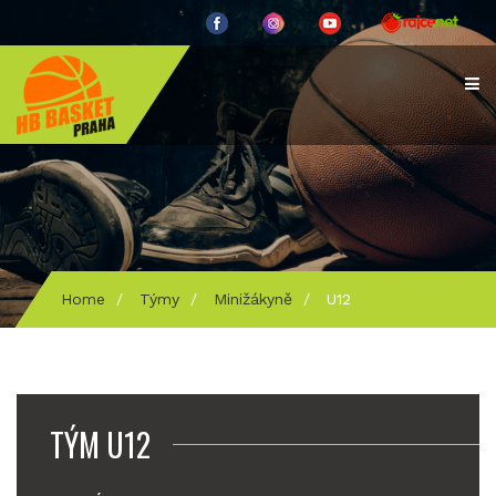
Home
/
Týmy
/
Minižákyně
/
U12
TÝM U12