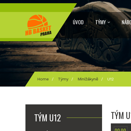
ÚVOD
TÝMY
NÁB
Home
/
Týmy
/
Minižákyně
/
U12
TÝM U
TÝM U12
00.00.