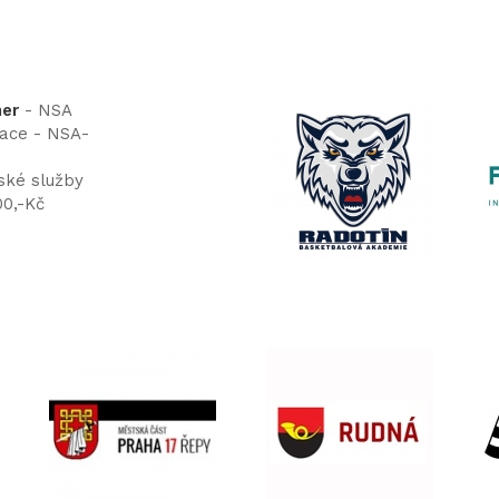
ner
- NSA
tace - NSA-
ské služby
00,-Kč