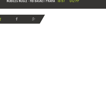
NOBILES NUSLE - HB BASKET PRAHA
18:97
U12 PP
T