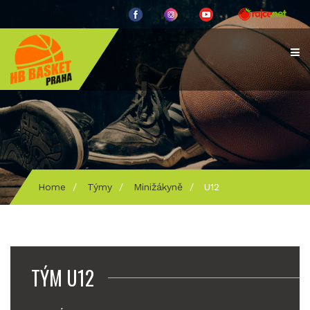
Home
/
Týmy
/
Minižákyně
/
U12
TÝM U12