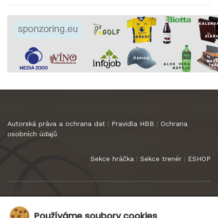
Autorská práva a ochrana dat
|
Pravidla HBB
|
Ochrana
osobních údajů
Sekce hráčka
|
Sekce trenér
|
ESHOP
Copyright 2022
HB Basket Praha
. Všechna práva vyhrazena.
Používáme soubory cookies