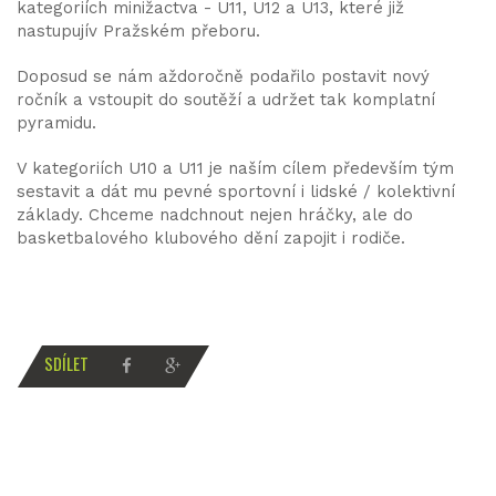
kategoriích minižactva - U11, U12 a U13, které již
nastupujív Pražském přeboru.
Doposud se nám aždoročně podařilo postavit nový
ročník a vstoupit do soutěží a udržet tak komplatní
pyramidu.
V kategoriích U10 a U11 je naším cílem především tým
sestavit a dát mu pevné sportovní i lidské / kolektivní
základy. Chceme nadchnout nejen hráčky, ale do
basketbalového klubového dění zapojit i rodiče.
SDÍLET