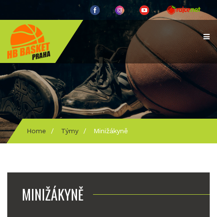
Home
/
Týmy
/
Minižákyně
MINIŽÁKYNĚ