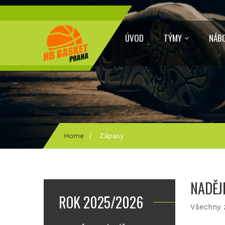
ÚVOD
TÝMY
NÁB
Home
/
Zápasy
NADĚJE
ROK 2025/2026
Všechny z