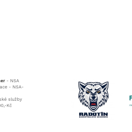
ner
- NSA
tace - NSA-
ské služby
00,-Kč