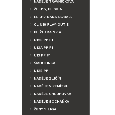
NADĚJE TRÁVNÍČKOVA
ŽL U15, EL SK.A
EL U17 NADSTAVBA A
CL U19 PLAY-OUT B
EL ŽL U14 SK.A
U12B PP F1
U12A PP F1
U13 PP F1
ŠMOULINKA
U12B PP
NADĚJE ZLIČÍN
NADĚJE V REMÍZKU
NADĚJE CHLUPOVKA
NADĚJE SOCHÁŇKA
ŽENY 1. LIGA