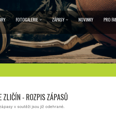
ORY
FOTOGALERIE
ZÁPASY
NOVINKY
PRO FA
 ZLIČÍN - ROZPIS ZÁPASŮ
ápasy v soutěži jsou již odehrané.