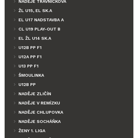
NADĚJE TRÁVNÍČKOVA
ŽL U15, EL SK.A
EL U17 NADSTAVBA A
CL U19 PLAY-OUT B
EL ŽL U14 SK.A
U12B PP F1
U12A PP F1
U13 PP F1
ŠMOULINKA
U12B PP
NADĚJE ZLIČÍN
NADĚJE V REMÍZKU
NADĚJE CHLUPOVKA
NADĚJE SOCHÁŇKA
ŽENY 1. LIGA