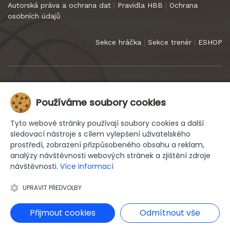
Autorská práva a ochrana dat
|
Pravidla HBB
|
Ochrana
osobních údajů
Sekce hráčka
|
Sekce trenér
|
ESHOP
Copyright 2022
HB Basket Praha
. Všechna práva vyhrazena.
Používáme soubory cookies
Tyto webové stránky používají soubory cookies a další
sledovací nástroje s cílem vylepšení uživatelského
prostředí, zobrazení přizpůsobeného obsahu a reklam,
analýzy návštěvnosti webových stránek a zjištění zdroje
návštěvnosti.
Více informací
UPRAVIT PŘEDVOLBY
| tvorba e-shopů, webhosting, domény
Přijmout cookies
Odmítnout vše