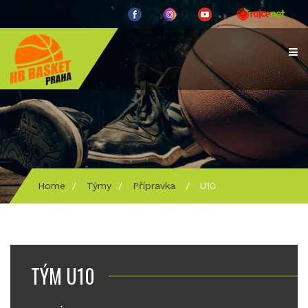
Home
/
Týmy
/
Přípravka
/
U10
TÝM U10