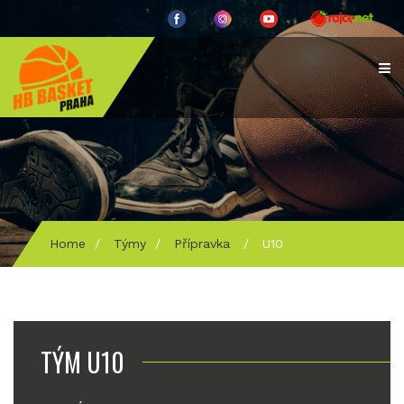
Home
/
Týmy
/
Přípravka
/
U10
TÝM U10