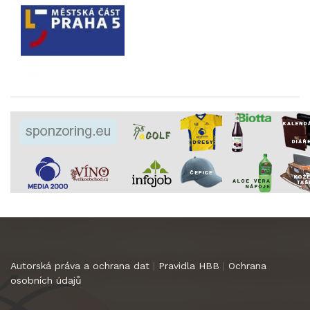
Autorská práva a ochrana dat
|
Pravidla HBB
|
Ochrana
osobních údajů