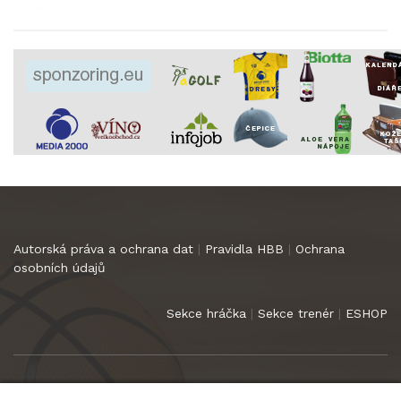
Autorská práva a ochrana dat
|
Pravidla HBB
|
Ochrana
osobních údajů
Sekce hráčka
|
Sekce trenér
|
ESHOP
Copyright 2022
HB Basket Praha
. Všechna práva vyhrazena.