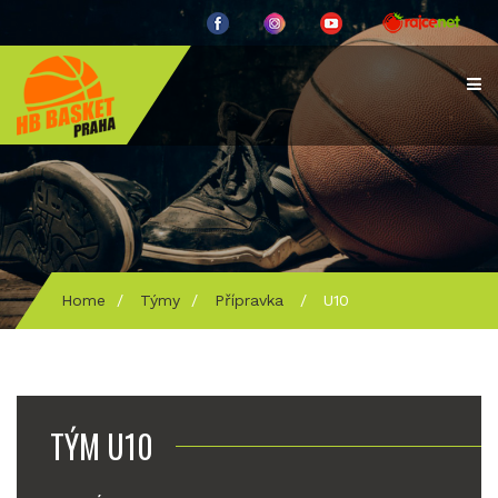
Home
/
Týmy
/
Přípravka
/
U10
TÝM U10