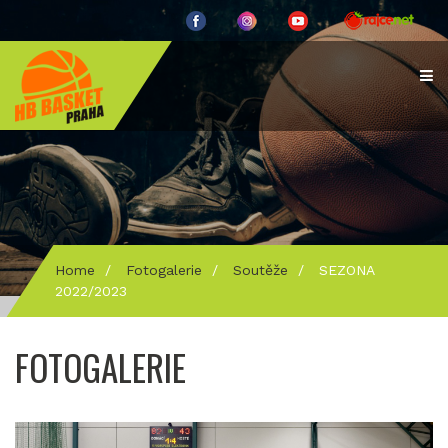
Home
/
Fotogalerie
/
Soutěže
/
SEZONA
2022/2023
FOTOGALERIE