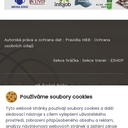
Autorská práva a ochrana dat
|
Pravidla HBB
|
Ochrana
osobních údajů
Sekce hráčka
|
Sekce trenér
|
ESHOP
Copyright 2022
HB Basket Praha
. Všechna práva vyhrazena.
Používáme soubory cookies
Tyto webové stránky používají soubory cookies a další
sledovací nástroje s cílem vylepšení uživatelského
prostředí, zobrazení přizpůsobeného obsahu a reklam,
analýzy návštěvnosti webových stránek a zjištění zdroje