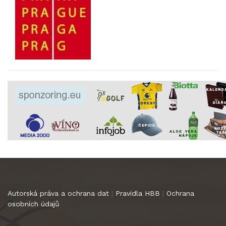
Autorská práva a ochrana dat
|
Pravidla HBB
|
Ochrana
osobních údajů