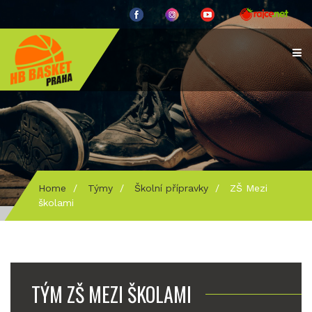
Home
/
Týmy
/
Školní přípravky
/
ZŠ Mezi
školami
TÝM ZŠ MEZI ŠKOLAMI