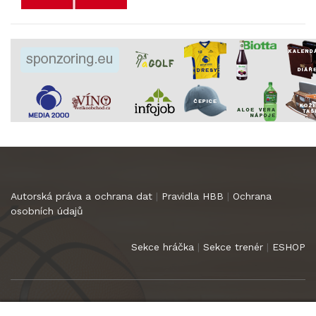
Autorská práva a ochrana dat
|
Pravidla HBB
|
Ochrana
osobních údajů
Sekce hráčka
|
Sekce trenér
|
ESHOP
Copyright 2022
HB Basket Praha
. Všechna práva vyhrazena.