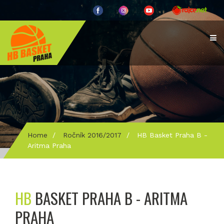
Home
/
Ročník 2016/2017
/
HB Basket Praha B -
Aritma Praha
HB
BASKET PRAHA B - ARITMA
PRAHA