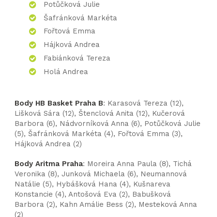
Potůčková Julie
Šafránková Markéta
Fořtová Emma
Hájková Andrea
Fabiánková Tereza
Holá Andrea
Body HB Basket Praha B
: Karasová Tereza (12),
Lišková Sára (12), Štenclová Anita (12), Kučerová
Barbora (6), Nádvorníková Anna (6), Potůčková Julie
(5), Šafránková Markéta (4), Fořtová Emma (3),
Hájková Andrea (2)
Body Aritma Praha
: Moreira Anna Paula (8), Tichá
Veronika (8), Junková Michaela (6), Neumannová
Natálie (5), Hybášková Hana (4), Kušnareva
Konstancie (4), Antošová Eva (2), Babušková
Barbora (2), Kahn Amálie Bess (2), Mesteková Anna
(2)