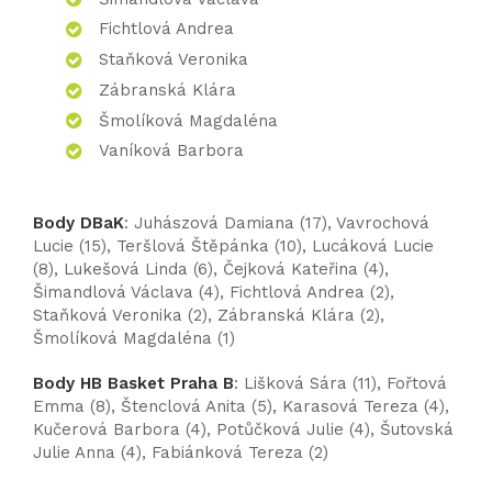
Fichtlová Andrea
Staňková Veronika
Zábranská Klára
Šmolíková Magdaléna
Vaníková Barbora
Body DBaK
: Juhászová Damiana (17), Vavrochová
Lucie (15), Teršlová Štěpánka (10), Lucáková Lucie
(8), Lukešová Linda (6), Čejková Kateřina (4),
Šimandlová Václava (4), Fichtlová Andrea (2),
Staňková Veronika (2), Zábranská Klára (2),
Šmolíková Magdaléna (1)
Body HB Basket Praha B
: Lišková Sára (11), Fořtová
Emma (8), Štenclová Anita (5), Karasová Tereza (4),
Kučerová Barbora (4), Potůčková Julie (4), Šutovská
Julie Anna (4), Fabiánková Tereza (2)