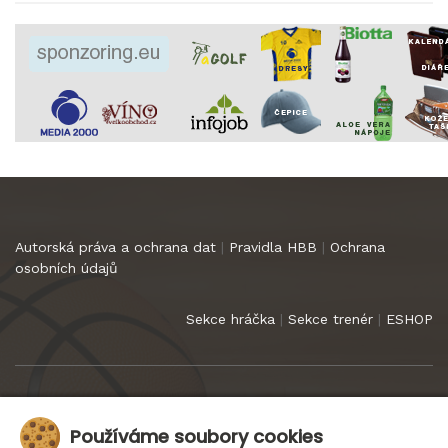
Autorská práva a ochrana dat
|
Pravidla HBB
|
Ochrana
osobních údajů
Sekce hráčka
|
Sekce trenér
|
ESHOP
Copyright 2022
HB Basket Praha
. Všechna práva vyhrazena.
Používáme soubory cookies