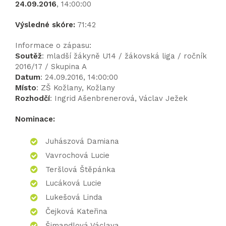
24.09.2016
, 14:00:00
Výsledné skóre:
71:42
Informace o zápasu:
Soutěž
: mladší žákyně U14 / žákovská liga / ročník
2016/17 / Skupina A
Datum
: 24.09.2016, 14:00:00
Místo
: ZŠ Kožlany, Kožlany
Rozhodčí
: Ingrid Ašenbrenerová, Václav Ježek
Nominace:
Juhászová Damiana
Vavrochová Lucie
Teršlová Štěpánka
Lucáková Lucie
Lukešová Linda
Čejková Kateřina
Šimandlová Václava