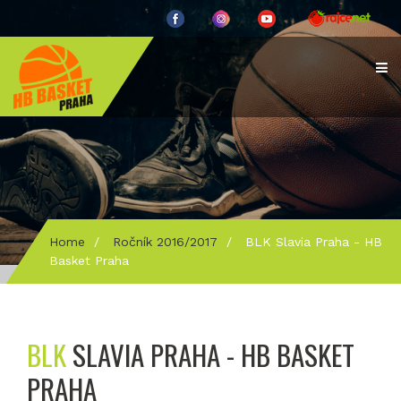
Home
/
Ročník 2016/2017
/
BLK Slavia Praha - HB
Basket Praha
BLK
SLAVIA PRAHA - HB BASKET
PRAHA