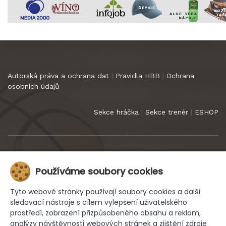
Autorská práva a ochrana dat
|
Pravidla HBB
|
Ochrana
osobních údajů
Sekce hráčka
|
Sekce trenér
|
ESHOP
Copyright 2022
HB Basket Praha
. Všechna práva vyhrazena.
Používáme soubory cookies
Tyto webové stránky používají soubory cookies a další
sledovací nástroje s cílem vylepšení uživatelského
prostředí, zobrazení přizpůsobeného obsahu a reklam,
analýzy návštěvnosti webových stránek a zjištění zdroje