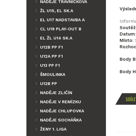
NADĚJE TRÁVNÍČKOVA
Výsled
ŽL U15, EL SK.A
EL U17 NADSTAVBA A
Inform
Soutěž
CL U19 PLAY-OUT B
Datum
EL ŽL U14 SK.A
Místo
:
Rozhod
U12B PP F1
U12A PP F1
Body B
U13 PP F1
Body H
ŠMOULINKA
U12B PP
NADĚJE ZLIČÍN
SDÍLE
NADĚJE V REMÍZKU
NADĚJE CHLUPOVKA
NADĚJE SOCHÁŇKA
ŽENY 1. LIGA