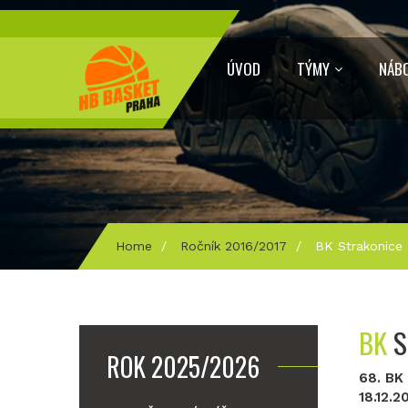
ÚVOD
TÝMY
NÁB
Home
/
Ročník 2016/2017
/
BK Strakonice 
BK
S
ROK 2025/2026
68. BK
18.12.2