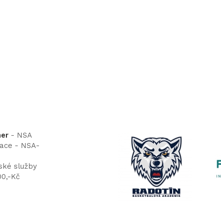
ner
- NSA
tace - NSA-
ské služby
00,-Kč