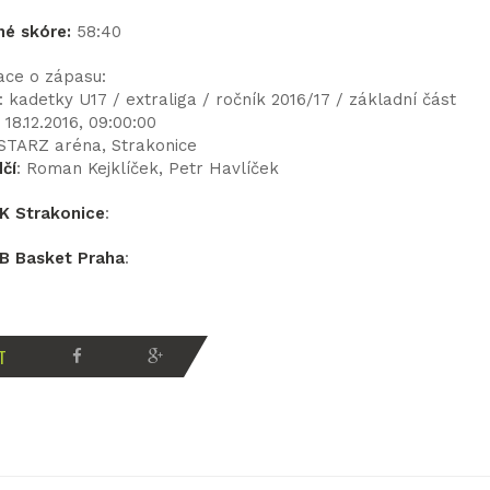
né skóre:
58:40
ace o zápasu:
: kadetky U17 / extraliga / ročník 2016/17 / základní část
: 18.12.2016, 09:00:00
 STARZ aréna, Strakonice
čí
: Roman Kejklíček, Petr Havlíček
K Strakonice
:
B Basket Praha
:
T