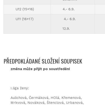
U12 (15+16)
4.- 6.9.
U11 (16+17)
4.- 6.9.
12.9.
PŘEDPOKLÁDANÉ SLOŽENÍ SOUPISEK
změna může přijít po soustředění
I.liga ženy:
Aulichová, Čermáková, HOlá, Křemenová,
Mrkvová, Nováková, Štenclová, Urbanová,