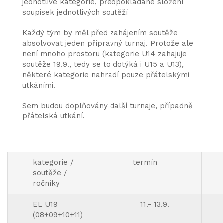
jednotlivé kategorie, předpokládané složení
soupisek jednotlivých soutěží
Každý tým by měl před zahájením soutěže
absolvovat jeden přípravný turnaj. Protože ale
není mnoho prostoru (kategorie U14 zahajuje
soutěže 19.9., tedy se to dotýká i U15 a U13),
některé kategorie nahradí pouze přátelskými
utkáními.
Sem budou doplňovány další turnaje, případně
přátelská utkání.
kategorie /
termín
soutěže /
ročníky
EL U19
11.- 13.9.
(08+09+10+11)