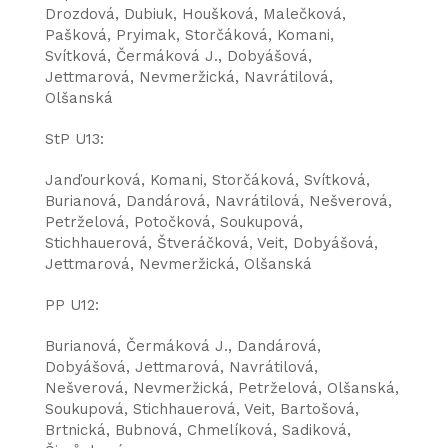
Drozdová, Dubiuk, Houšková, Malečková,
Pašková, Pryimak, Storčáková, Komani,
Svítková, Čermáková J., Dobyášová,
Jettmarová, Nevmeržická, Navrátilová,
Olšanská
StP U13:
Janďourková, Komani, Storčáková, Svítková,
Burianová, Dandárová, Navrátilová, Nešverová,
Petrželová, Potočková, Soukupová,
Stichhauerová, Štveráčková, Veit, Dobyášová,
Jettmarová, Nevmeržická, Olšanská
PP U12:
Burianová, Čermáková J., Dandárová,
Dobyášová, Jettmarová, Navrátilová,
Nešverová, Nevmeržická, Petrželová, Olšanská,
Soukupová, Stichhauerová, Veit, Bartošová,
Brtnická, Bubnová, Chmelíková, Sadiková,