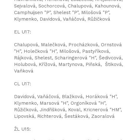
Sejvalová, Sochorcová, Chalupová, Kahounová,
Camphuijsen "P", Shelest "P", Milošová "P",
Klymenko, Davidová, Vaňáčová, Růžičková
EL U17:
Chalupová, Malečková, Procházková, Ornstová
"H", Holečková "H", Milošová, Pastyříková,
Rájková, Shelest, Scharingerová "H", Šedivcová,
Holubová, Křížová, Martynova, Piňská, Štiková,
Vaňková
CL U17:
Davidová, Vaňáčová, Blažková, Horáková "H",
Klymenko, Marsová "H", Orgoníková "H",
Růžičková, Jindřišková, Koval, Kricnerová "HM",
Lipovská, Richterová, Šestáková, Zaoralová
ŽL U15: