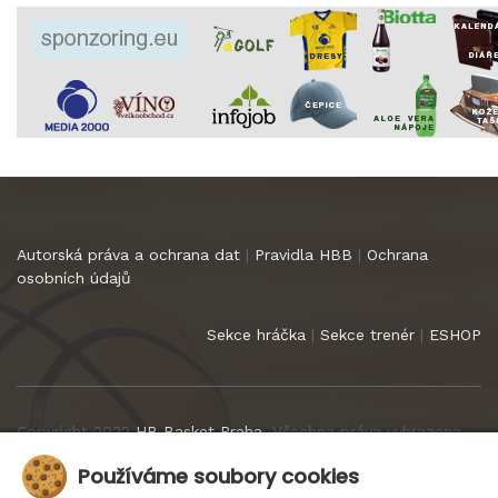
Autorská práva a ochrana dat
|
Pravidla HBB
|
Ochrana
osobních údajů
Sekce hráčka
|
Sekce trenér
|
ESHOP
Copyright 2022
HB Basket Praha
. Všechna práva vyhrazena.
Používáme soubory cookies