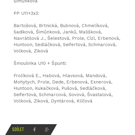
Šimůnková
PP U11+3x3:
Bartošová, Brtnická, Bubnová, Chmelíková,
Sadiková, Šimůnková, Janků, Mališková,
Navrátilová J., Šelestová, Prole, Cízl, Erbenová,
Huntoon, Sedláčková, Seifertová, Schmarcová,
Volková, Ziková
Šmoulinka U10 + Špunti:
Frolíková E., Habová, Hlavsová, Mandová,
Mohytych, Prole, Dede, Erbenová, Exnerová,
Huntoon, Kukačková, Pušová, Sedláčková,
Seifertová, Schmarcová, Sovová, Švastalová,
Volková, Ziková, Dyntárová, Klíčová
SDÍLET