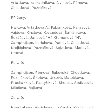
Vrťátková, zahradníková, Civínová, Pémová,
Choutková, Pozníčková
PP ženy:
Hájková, Vrťátková A., Fabiánková, Karasová,
Vajdová, Kinclová, Kovandová, Šafránková,
Řezáčová, Jandová "H", Křemenová "H",
Camphuijsen, herichová, Pémová, Choutková,
Krejbichová, Pozníčková, Sejvalová, Školová,
Urxová
EL U19:
Camphuijsen, Pémová, Bukovská, Choutková,
Pozníčková, Školová, Urxová, Malečková,
Procházková, Pastyříková, Shelest, Šedivcová,
Milošová, Rájková
CL U19:
Havránková, Herichová, Loužecká, Krejbichová,