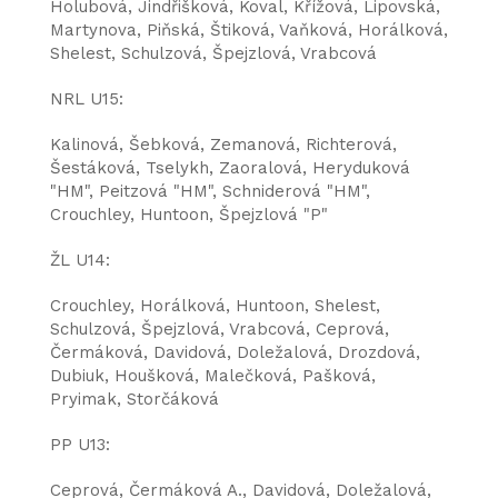
Holubová, Jindřišková, Koval, Křížová, Lipovská,
Martynova, Piňská, Štiková, Vaňková, Horálková,
Shelest, Schulzová, Špejzlová, Vrabcová
NRL U15:
Kalinová, Šebková, Zemanová, Richterová,
Šestáková, Tselykh, Zaoralová, Heryduková
"HM", Peitzová "HM", Schniderová "HM",
Crouchley, Huntoon, Špejzlová "P"
ŽL U14:
Crouchley, Horálková, Huntoon, Shelest,
Schulzová, Špejzlová, Vrabcová, Ceprová,
Čermáková, Davidová, Doležalová, Drozdová,
Dubiuk, Houšková, Malečková, Pašková,
Pryimak, Storčáková
PP U13:
Ceprová, Čermáková A., Davidová, Doležalová,