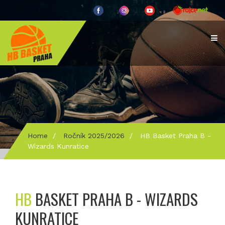
Home
/
Ročník 2025/2026
/
HB Basket Praha B -
Wizards Kunratice
HB
BASKET PRAHA B - WIZARDS
KUNRATICE