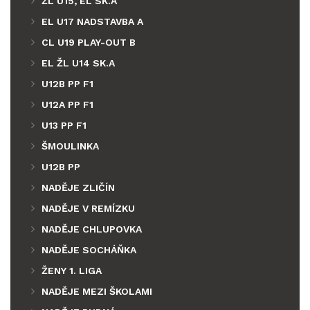
ŽL U15, EL SK.A
EL U17 NADSTAVBA A
CL U19 PLAY-OUT B
EL ŽL U14 SK.A
U12B PP F1
U12A PP F1
U13 PP F1
ŠMOULINKA
U12B PP
NADĚJE ZLIČÍN
NADĚJE V REMÍZKU
NADĚJE CHLUPOVKA
NADĚJE SOCHÁŇKA
ŽENY 1. LIGA
NADĚJE MEZI ŠKOLAMI