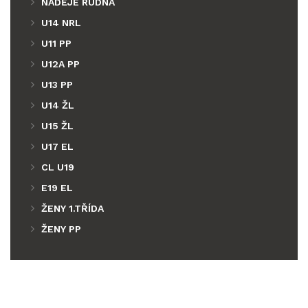
NADĚJE RUDNÁ
U14 NRL
U11 PP
U12A PP
U13 PP
U14 ŽL
U15 ŽL
U17 EL
CL U19
E19 EL
ŽENY 1.TŘÍDA
ŽENY PP