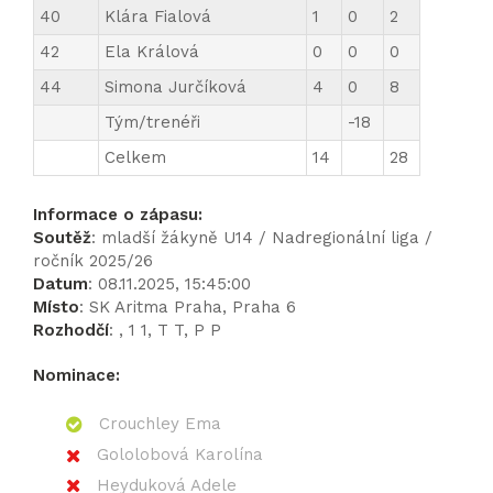
40
Klára Fialová
1
0
2
42
Ela Králová
0
0
0
44
Simona Jurčíková
4
0
8
Tým/trenéři
-18
Celkem
14
28
Informace o zápasu:
Soutěž
: mladší žákyně U14 / Nadregionální liga /
ročník 2025/26
Datum
: 08.11.2025, 15:45:00
Místo
: SK Aritma Praha, Praha 6
Rozhodčí
: , 1 1, T T, P P
Nominace:
Crouchley Ema
Gololobová Karolína
Heyduková Adele