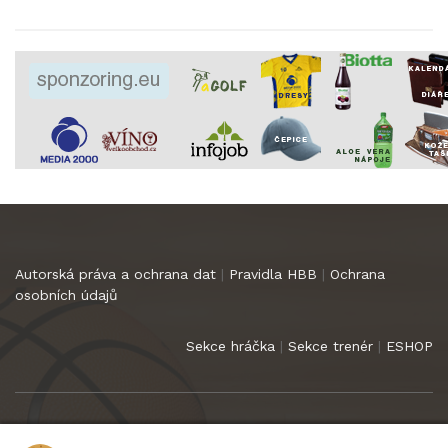
Autorská práva a ochrana dat
|
Pravidla HBB
|
Ochrana
osobních údajů
Sekce hráčka
|
Sekce trenér
|
ESHOP
Copyright 2022
HB Basket Praha
. Všechna práva vyhrazena.