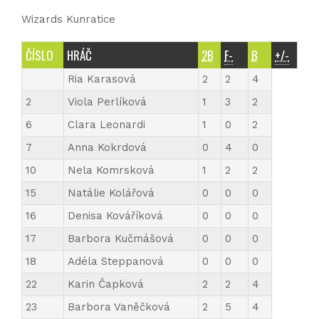
Wizards Kunratice
ČÍSLO
HRÁČ
2B
F-
B
+/-
Ria Karasová
2
2
4
2
Viola Perlíková
1
3
2
6
Clara Leonardi
1
0
2
7
Anna Kokrdová
0
4
0
10
Nela Komrsková
1
2
2
15
Natálie Kolářová
0
0
0
16
Denisa Kováříková
0
0
0
17
Barbora Kučmášová
0
0
0
18
Adéla Steppanová
0
0
0
22
Karin Čapková
2
2
4
23
Barbora Vaněčková
2
5
4