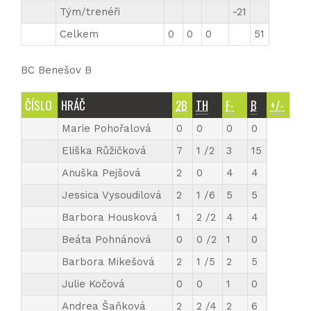
Tým/trenéři
-21
Celkem
0
0
0
51
BC Benešov B
ČÍSLO
HRÁČ
2B
TH
F-
B
+/-
Marie Pohořalová
0
0
0
0
Eliška Růžičková
7
1 /2
3
15
Anuška Pejšová
2
0
4
4
Jessica Vysoudilová
2
1 /6
5
5
Barbora Housková
1
2 /2
4
4
Beáta Pohnánová
0
0 /2
1
0
Barbora Mikešová
2
1 /5
2
5
Julie Kočová
0
0
1
0
Andrea Šaňková
2
2 /4
2
6