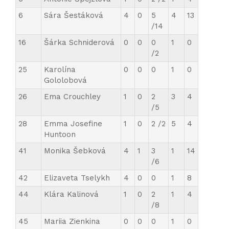
6
Sára Šestáková
4
0
5
4
13
/14
16
Šárka Schniderová
0
0
0
1
0
/2
25
Karolína
0
0
0
1
0
Gololobová
26
Ema Crouchley
1
0
2
3
4
/5
28
Emma Josefine
1
0
2 /2
5
4
Huntoon
41
Monika Šebková
4
1
3
1
14
/6
42
Elizaveta Tselykh
4
0
0
1
8
44
Klára Kalinová
1
0
2
1
4
/8
45
Mariia Zienkina
0
0
0
1
0