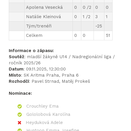
Apolena Vesecká
0
0 /2
0
0
Natálie Kleinová
0
1 /2
3
1
Tým/trenéři
-25
Celkem
0
0
51
Informace o zápasu:
Soutěž
: mladší žákyně U14 / Nadregionální liga /
ročník 2025/26
Datum
: 09.11.2025, 12:30:00
Místo
: SK Aritma Praha, Praha 6
Rozhodčí
: Pavel Strnad, Matěj Prokeš
Nominace:
Crouchley Ema
Gololobová Karolína
Heyduková Adele
Huntoon Emma Josefine