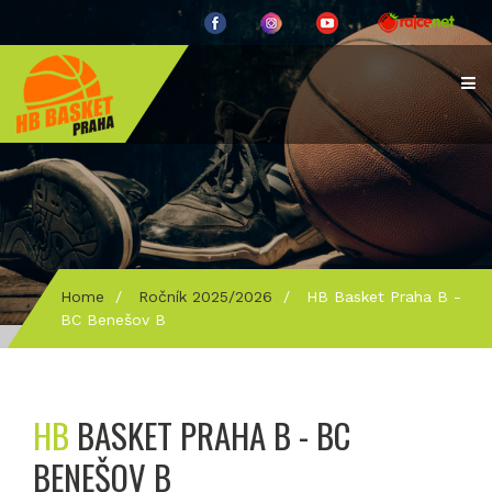
Home
/
Ročník 2025/2026
/
HB Basket Praha B -
BC Benešov B
HB
BASKET PRAHA B - BC
BENEŠOV B