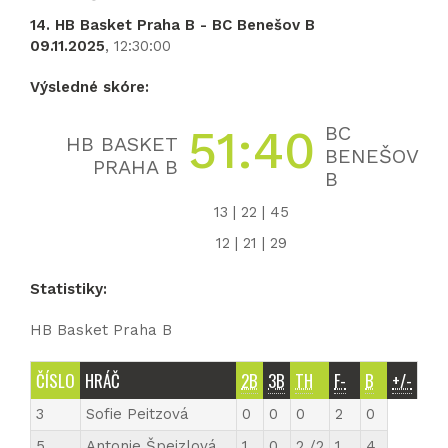
14. HB Basket Praha B - BC Benešov B
09.11.2025
, 12:30:00
Výsledné skóre:
51:40
BC
HB BASKET
BENEŠOV
PRAHA B
B
13 | 22 | 45
12 | 21 | 29
Statistiky:
HB Basket Praha B
ČÍSLO
HRÁČ
2B
3B
TH
F-
B
+/-
3
Sofie Peitzová
0
0
0
2
0
5
Antonie Špejzlová
1
0
2 /2
1
4