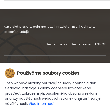
Autorská práva a ochrana dat
|
Pravidla HBB
|
Ochrana
osobních údajů
Sekce hráčka
|
Sekce trenér
|
ESHOP
Copyright 2022
HB Basket Praha
. Všechna práva vyhrazena.
Používáme soubory cookies
Tyto webové stránky používají soubory cookies a další
sledovací nástroje s cílem vylepšení uživatelského
prostředí, zobrazení přizpůsobeného obsahu a reklam,
analýzy návštěvnosti webových stránek a zjištění zdroje
návštěvnosti.
Více informací