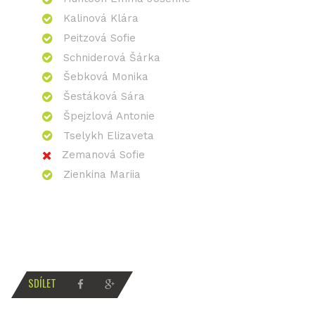
Kalinová Klára
Peitzová Sofie
Schniderová Šárka
Šebková Monika
Šestáková Sára
Špejzlová Antonie
Tselykh Elizaveta
Zemanová Sofie
Zienkina Mariia
SDÍLET