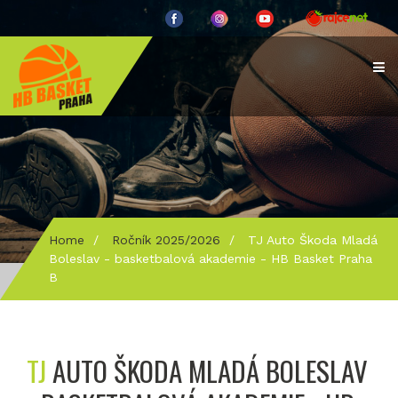
Home
/
Ročník 2025/2026
/
TJ Auto Škoda Mladá
Boleslav - basketbalová akademie - HB Basket Praha
B
TJ
AUTO ŠKODA MLADÁ BOLESLAV