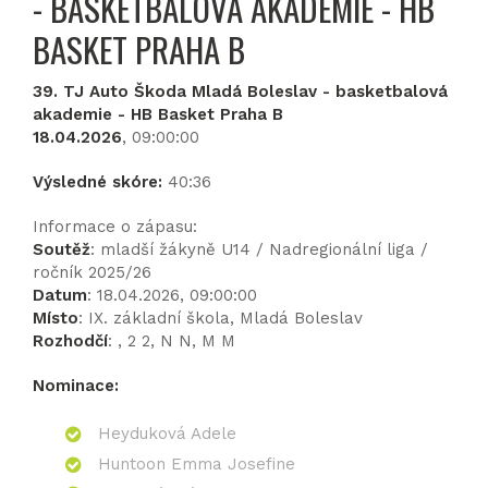
- BASKETBALOVÁ AKADEMIE - HB
BASKET PRAHA B
39. TJ Auto Škoda Mladá Boleslav - basketbalová
akademie - HB Basket Praha B
18.04.2026
, 09:00:00
Výsledné skóre:
40:36
Informace o zápasu:
Soutěž
: mladší žákyně U14 / Nadregionální liga /
ročník 2025/26
Datum
: 18.04.2026, 09:00:00
Místo
: IX. základní škola, Mladá Boleslav
Rozhodčí
: , 2 2, N N, M M
Nominace:
Heyduková Adele
Huntoon Emma Josefine