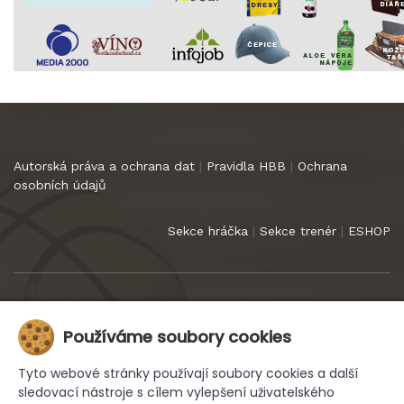
Autorská práva a ochrana dat
|
Pravidla HBB
|
Ochrana
osobních údajů
Sekce hráčka
|
Sekce trenér
|
ESHOP
Copyright 2022
HB Basket Praha
. Všechna práva vyhrazena.
Používáme soubory cookies
Tyto webové stránky používají soubory cookies a další
sledovací nástroje s cílem vylepšení uživatelského