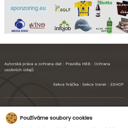
Autorská práva a ochrana dat
|
Pravidla HBB
|
Ochrana
osobních údajů
Sekce hráčka
|
Sekce trenér
|
ESHOP
Copyright 2022
HB Basket Praha
. Všechna práva vyhrazena.
Používáme soubory cookies