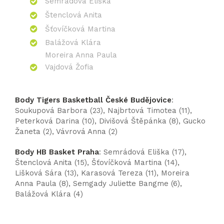
Semrádová Eliška
Štenclová Anita
Šťovíčková Martina
Balážová Klára
Moreira Anna Paula
Vajdová Žofia
Body Tigers Basketball České Budějovice
:
Soukupová Barbora (23), Najbrtová Timotea (11),
Peterková Darina (10), Divišová Štěpánka (8), Gucko
Žaneta (2), Vávrová Anna (2)
Body HB Basket Praha
: Semrádová Eliška (17),
Štenclová Anita (15), Šťovíčková Martina (14),
Lišková Sára (13), Karasová Tereza (11), Moreira
Anna Paula (8), Semgady Juliette Bangme (6),
Balážová Klára (4)