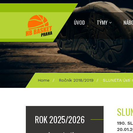
ÚVOD
TÝMY
NÁB
Home
/
Ročník 2018/2019
/
SLUNETA Ústí 
SLU
ROK 2025/2026
190. S
20.01.