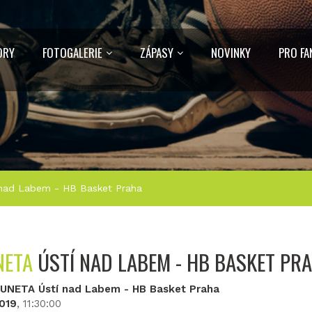
ORY
FOTOGALERIE
ZÁPASY
NOVINKY
PRO FA
nad Labem - HB Basket Praha
NETA
ÚSTÍ NAD LABEM - HB BASKET PR
LUNETA Ústí nad Labem - HB Basket Praha
2019
, 11:30:00