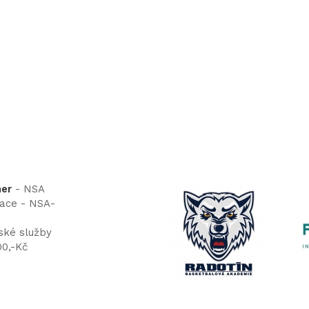
ner
- NSA
tace - NSA-
ské služby
00,-Kč