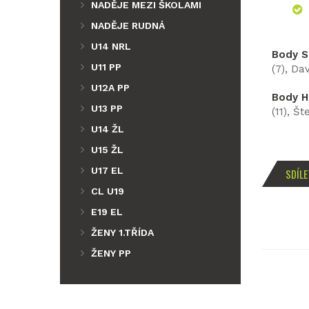
NADĚJE MEZI ŠKOLAMI
NADĚJE RUDNÁ
U14 NRL
Body S
U11 PP
(7), Da
U12A PP
Body H
U13 PP
(11), Š
U14 ŽL
U15 ŽL
U17 EL
SDÍLE
CL U19
E19 EL
ŽENY 1.TŘÍDA
ŽENY PP