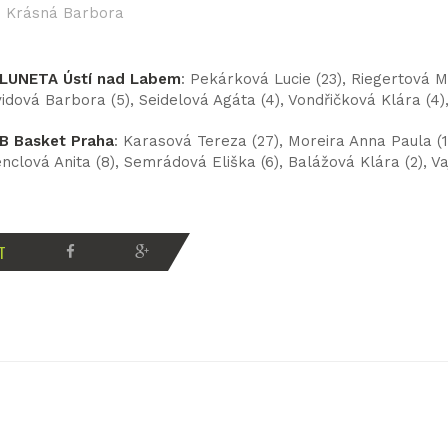
Krásná Barbora
LUNETA Ústí nad Labem
: Pekárková Lucie (23), Riegertová Ma
vidová Barbora (5), Seidelová Agáta (4), Vondřičková Klára (4
B Basket Praha
: Karasová Tereza (27), Moreira Anna Paula (
tenclová Anita (8), Semrádová Eliška (6), Balážová Klára (2), Va
T