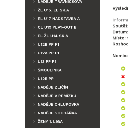
NADĚJE TRÁVNÍČKOVA
Výsled
ŽL U15, EL SK.A
EL U17 NADSTAVBA A
Inform
Soutěž
CL U19 PLAY-OUT B
Datum
EL ŽL U14 SK.A
Místo
:
Rozhod
U12B PP F1
U12A PP F1
Nomina
U13 PP F1
ŠMOULINKA
U12B PP
NADĚJE ZLIČÍN
NADĚJE V REMÍZKU
NADĚJE CHLUPOVKA
NADĚJE SOCHÁŇKA
ŽENY 1. LIGA