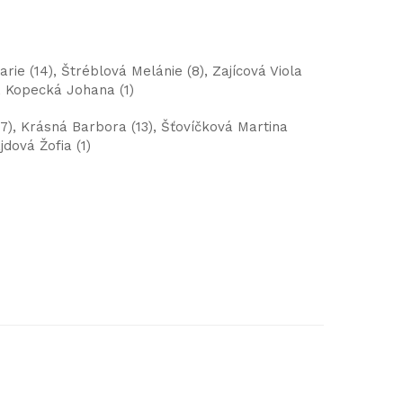
rie (14), Štréblová Melánie (8), Zajícová Viola
), Kopecká Johana (1)
17), Krásná Barbora (13), Šťovíčková Martina
jdová Žofia (1)