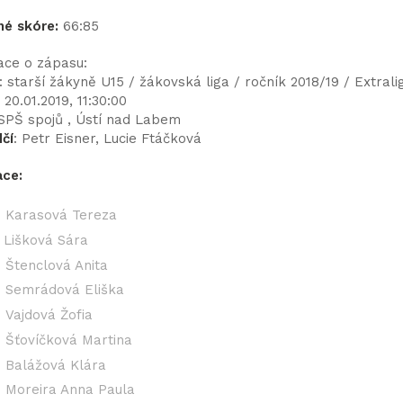
né skóre:
66:85
ace o zápasu:
: starší žákyně U15 / žákovská liga / ročník 2018/19 / Extrali
: 20.01.2019, 11:30:00
 SPŠ spojů , Ústí nad Labem
čí
: Petr Eisner, Lucie Ftáčková
ce:
Karasová Tereza
Lišková Sára
Štenclová Anita
Semrádová Eliška
Vajdová Žofia
Šťovíčková Martina
Balážová Klára
Moreira Anna Paula