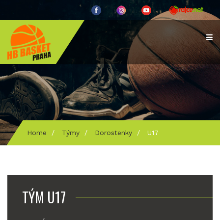
Home
/
Týmy
/
Dorostenky
/
U17
TÝM U17