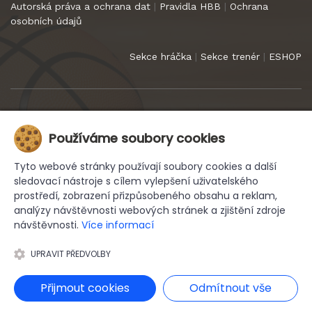
Autorská práva a ochrana dat
|
Pravidla HBB
|
Ochrana
osobních údajů
Sekce hráčka
|
Sekce trenér
|
ESHOP
Copyright 2022
HB Basket Praha
. Všechna práva vyhrazena.
Používáme soubory cookies
Tyto webové stránky používají soubory cookies a další
sledovací nástroje s cílem vylepšení uživatelského
prostředí, zobrazení přizpůsobeného obsahu a reklam,
analýzy návštěvnosti webových stránek a zjištění zdroje
návštěvnosti.
Více informací
UPRAVIT PŘEDVOLBY
| tvorba e-shopů, webhosting, domény
Přijmout cookies
Odmítnout vše